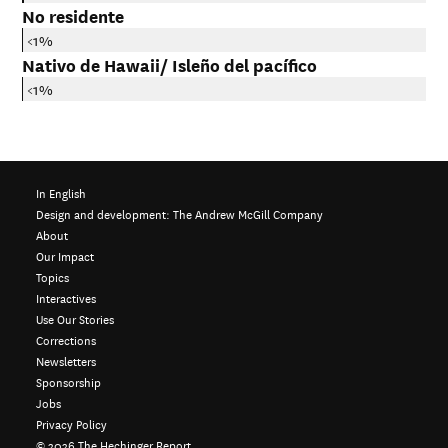
No residente
<1%
Nativo de Hawaii/ Isleño del pacífico
<1%
In English
Design and development:
The Andrew McGill Company
About
Our Impact
Topics
Interactives
Use Our Stories
Corrections
Newsletters
Sponsorship
Jobs
Privacy Policy
©
2026
The Hechinger Report