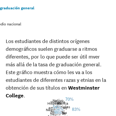
 graduación general
dio nacional
Los estudiantes de distintos orígenes
demográficos suelen graduarse a ritmos
diferentes, por lo que puede ser útil mver
más allá de la tasa de graduación general.
Este gráfico muestra cómo les va a los
estudiantes de diferentes razas y etnias en la
obtención de sus títulos en
Westminster
College
.
70%
Nativo
Indígena
Hispana
Blanca
de
Múltiples
americano/
54%
Negro
34%
83%
Raza
Hawaii/
razas
Graduation
50%
0%
Nativo de