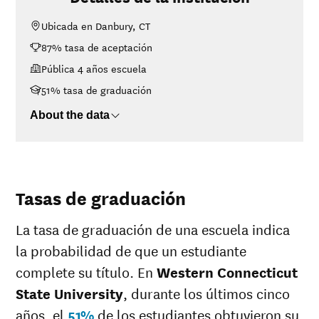
University
Ubicada en Danbury, CT
<$30K
$14,749
87% tasa de aceptación
$30K-$48K
$14,977
$48K-$75K
$18,232
Pública 4 años escuela
$75K-$110K
$20,460
51% tasa de graduación
>$110K
$23,278
About the data
Tasas de graduación
La tasa de graduación de una escuela indica
la probabilidad de que un estudiante
complete su título. En
Western Connecticut
State University
, durante los últimos cinco
años, el
51%
de los estudiantes obtuvieron su