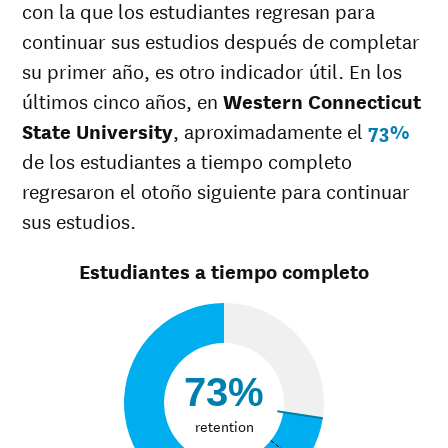
Blanca
55%
49%
con la que los estudiantes regresan para
Múltiples
continuar sus estudios después de completar
45%
37%
razas
su primer año, es otro indicador útil. En los
Raza
53%
37%
desconocida
últimos cinco años, en
Western Connecticut
State University
, aproximadamente el
73%
de los estudiantes a tiempo completo
regresaron el otoño siguiente para continuar
sus estudios.
Estudiantes a tiempo completo
73%
retention