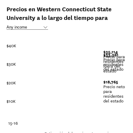
Precios en Western Connecticut State
University a lo largo del tiempo para
$40K
$35,114
$33,361
Precio para
Precio para
residentes
$30K
residentes
fuera del
del estado
estado
$18,765
$20K
Precio neto
para
residentes
del estado
$10K
-21
15-16