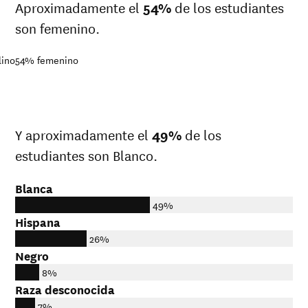
Aproximadamente el
54%
de los estudiantes
son femenino.
lino
54%
femenino
Y aproximadamente el
49%
de los
estudiantes son Blanco.
Blanca
49%
Hispana
26%
Negro
8%
Raza desconocida
7%