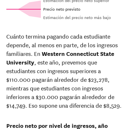
Estimación del precio neto superior
Precio neto previsto
Estimación del precio neto más bajo
Out-of-
In-state
Net in-state
state
sticker
Cuánto termina pagando cada estudiante
price at
sticker
price at
depende, al menos en parte, de los ingresos
Western
price at
Year
Western
Connecticut
Western
familiares. En
Western Connecticut State
Connecticut
State
Connecticut
State
University
, este año, prevemos que
University
State
University
estudiantes con ingresos superiores a
University
26-
$110.000 pagarán alrededor de $23,278,
$18,765
$33,361
$35,114
27
mientras que estudiantes con ingresos
25-
$18,291
$32,519
$35,156
inferiores a $30.000 pagarán alrededor de
26
24-
$14,749. Eso supone una diferencia de $8,529.
$17,830
$31,698
$35,198
25
23-
$17,185
$30,552
$33,884
24
Precio neto por nivel de ingresos, año