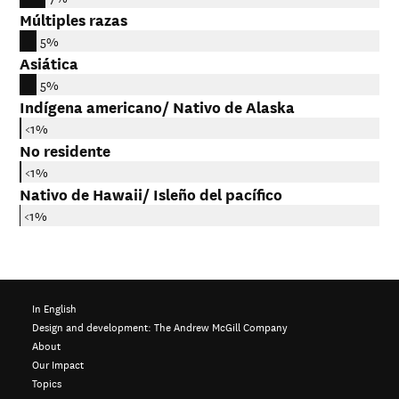
Múltiples razas
5%
Asiática
5%
Indígena americano/ Nativo de Alaska
<1%
No residente
<1%
Nativo de Hawaii/ Isleño del pacífico
<1%
In English
Design and development:
The Andrew McGill Company
About
Our Impact
Topics