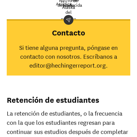
Nativo de
Asiática
desconocida
Isleño
rate at
Alaska
Demographic
Nation
del
Washtenaw
category
avera
pacífico
Community
College
Contacto
Indígena
americano/
33%
31%
Si tiene alguna pregunta, póngase en
Nativo de
contacto con nosotros. Escríbanos a
Alaska
Asiática
34%
48%
editor@hechingerreport.org.
Negro
15%
35%
Hispana
26%
45%
Nativo de
Hawaii/
40%
25%
Retención de estudiantes
Isleño del
pacífico
La retención de estudiantes, o la frecuencia
Blanca
30%
51%
Múltiples
con la que los estudiantes regresan para
21%
36%
razas
continuar sus estudios después de completar
Raza