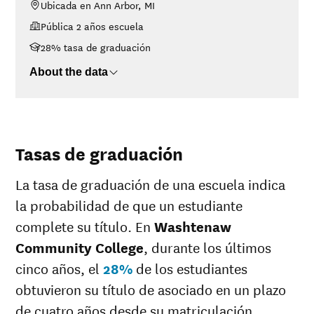
Ubicada en Ann Arbor, MI
$30K-$48K
$2,359
Pública 2 años escuela
$48K-$75K
$6,042
28% tasa de graduación
$75K-$110K
$7,771
>$110K
$13,385
About the data
Tasas de graduación
La tasa de graduación de una escuela indica
la probabilidad de que un estudiante
complete su título. En
Washtenaw
Community College
, durante los últimos
cinco años, el
28%
de los estudiantes
obtuvieron su título de asociado en un plazo
de cuatro años desde su matriculación.