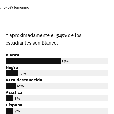
lino
47%
femenino
Y aproximadamente el
54%
de los
estudiantes son Blanco.
Blanca
54%
Negro
12%
Raza desconocida
10%
Asiática
8%
Hispana
7%