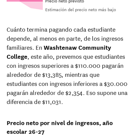
Precio neto previsto
Estimación del precio neto más bajo
Out-of-
Net in-
In-state
state
state price
sticker
Cuánto termina pagando cada estudiante
sticker
at
price at
depende, al menos en parte, de los ingresos
Year
price at
Washtenaw
Washtenaw
Washtenaw
familiares. En
Washtenaw Community
Community
Community
Community
College
College
College
, este año, prevemos que estudiantes
College
con ingresos superiores a $110.000 pagarán
26-
$4,281
$25,610
$27,556
27
alrededor de $13,385, mientras que
25-
estudiantes con ingresos inferiores a $30.000
$4,050
$24,228
$26,100
26
pagarán alrededor de $2,354. Eso supone una
24-
$3,832
$22,920
$24,720
25
diferencia de $11,031.
23-
$3,528
$21,104
$22,856
24
22-
Precio neto por nivel de ingresos, año
$3,588
$20,254
$21,934
23
escolar 26-27
21-