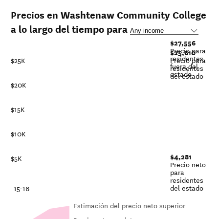
Precios en Washtenaw Community College
a lo largo del tiempo para
$27,556
Precio para
$25,610
residentes
Precio para
$25K
fuera del
residentes
estado
del estado
$20K
$15K
$10K
$4,281
$5K
Precio neto
para
residentes
del estado
-21
15-16
Estimación del precio neto superior