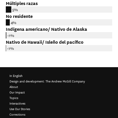
Múltiples razas
5%
No residente
4%
Indígena americano/ Nativo de Alaska
<1%
Nativo de Hawaii/ Isleño del pacífico
<1%
In English
Design and development:
The Andrew McGill Company
About
Our Impact
Topics
Interactives
Use Our Stories
Corrections