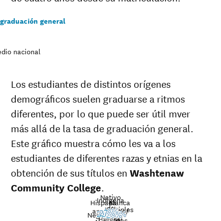
 graduación general
dio nacional
Los estudiantes de distintos orígenes
demográficos suelen graduarse a ritmos
diferentes, por lo que puede ser útil mver
más allá de la tasa de graduación general.
Este gráfico muestra cómo les va a los
estudiantes de diferentes razas y etnias en la
obtención de sus títulos en
Washtenaw
Community College
.
Nativo
Indígena
Hispana
Blanca
de
Múltiples
americano/
Nat’l
40%
Negro
27%
21%
15%
30%
34%
33%
26%
Raza
Hawaii/
avg.
razas
Graduation