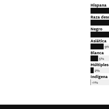
Hispana
Raza des
Negro
Asiática
9
Blanca
5%
Múltiples
2%
Indígena
<1%