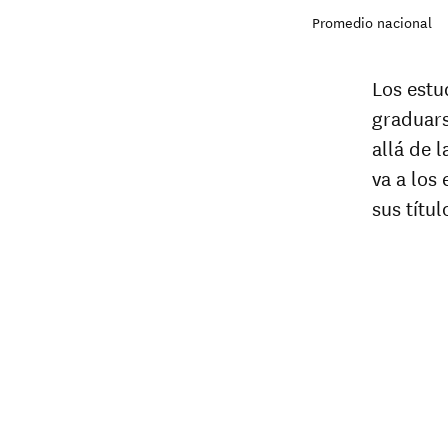
Promedio nacional
Los estu
graduars
allá de 
va a los
sus títu