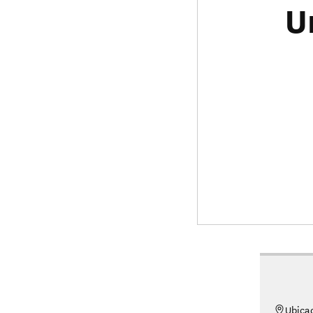
U
Ubica