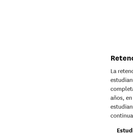
Retenc
La reten
estudian
completa
años, e
estudian
continua
Estud