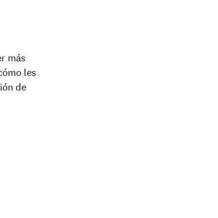
er más
 cómo les
ción de
al
e