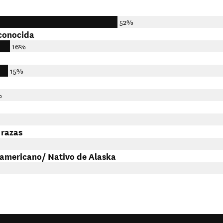
52%
conocida
16%
15%
%
 razas
 americano/ Nativo de Alaska