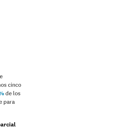
e
mos cinco
5%
de los
e para
arcial