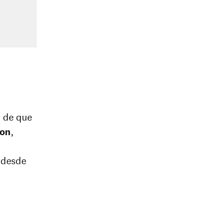
d de que
ton
,
s desde