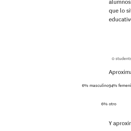
alumnos
que lo s
educativ
1,384
students
1+
students
0
student
Aproxim
6%
masculino
94%
femen
6%
otro
Y aprox