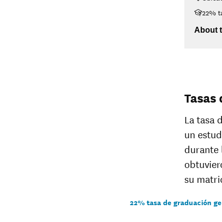
22% t
About t
Tasas 
La tasa 
un estud
durante 
obtuvier
su matri
22% tasa de graduación ge