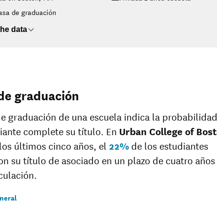
asa de graduación
he data
de graduación
de graduación de una escuela indica la probabilida
iante complete su título. En
Urban College of Bos
los últimos cinco años, el
22%
de los estudiantes
on su título de asociado en un plazo de cuatro año
culación.
neral