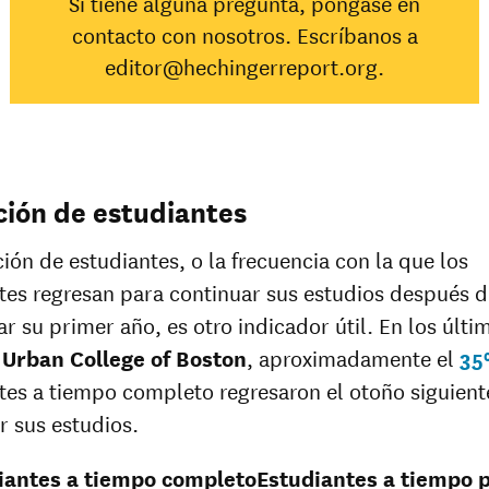
Si tiene alguna pregunta, póngase en
Alaska
contacto con nosotros. Escríbanos a
Asiática
48%
editor@hechingerreport.org.
Negro
31%
35%
Hispana
18%
45%
Nativo de
Hawaii/
25%
Isleño del
pacífico
ión de estudiantes
Blanca
0%
51%
Múltiples
36%
ción de estudiantes, o la frecuencia con la que los
razas
tes regresan para continuar sus estudios después d
Raza
34%
desconocida
r su primer año, es otro indicador útil. En los últi
n
Urban College of Boston
, aproximadamente el
3
tes a tiempo completo regresaron el otoño siguient
r sus estudios.
iantes a tiempo completo
Estudiantes a tiempo p