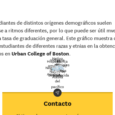
diantes de distintos orígenes demográficos suelen
e a ritmos diferentes, por lo que puede ser útil mv
la tasa de graduación general. Este gráfico muestra
 estudiantes de diferentes razas y etnias en la obten
los en
Urban College of Boston
.
Nativo
Indígena
Hispana
Blanca
de
Múltiples
americano/
Nat’l
Negro
31%
Raza
18%
Hawaii/
avg.
0%
razas
Graduation
Nativo de
Asiática
desconocida
Isleño
rate at
Alaska
Demographic
Nation
del
Urban
category
averag
pacífico
College of
Boston
Indígena
Contacto
americano/
31%
Nativo de