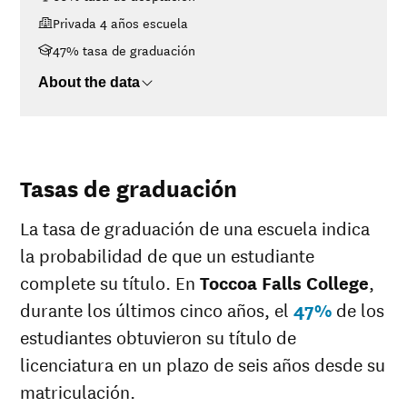
$48K-$75K
$21,322
Privada 4 años escuela
$75K-$110K
$23,953
>$110K
$26,062
47% tasa de graduación
About the data
Tasas de graduación
La tasa de graduación de una escuela indica
la probabilidad de que un estudiante
complete su título. En
Toccoa Falls College
,
durante los últimos cinco años, el
47%
de los
estudiantes obtuvieron su título de
licenciatura en un plazo de seis años desde su
matriculación.