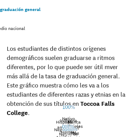
 graduación general
dio nacional
Los estudiantes de distintos orígenes
demográficos suelen graduarse a ritmos
diferentes, por lo que puede ser útil mver
más allá de la tasa de graduación general.
Este gráfico muestra cómo les va a los
estudiantes de diferentes razas y etnias en la
obtención de sus títulos en
Toccoa Falls
100%
College
.
Nativo
Indígena
Hispana
Blanca
de
Múltiples
americano/
0%
51%
Nat’l
37%
Negro
35%
20%
33%
Raza
Hawaii/
avg.
razas
Graduation
Nativo de