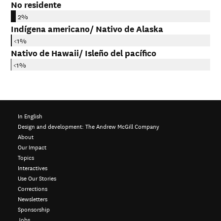
No residente
2%
Indígena americano/ Nativo de Alaska
<1%
Nativo de Hawaii/ Isleño del pacífico
<1%
In English
Design and development:
The Andrew McGill Company
About
Our Impact
Topics
Interactives
Use Our Stories
Corrections
Newsletters
Sponsorship
Jobs