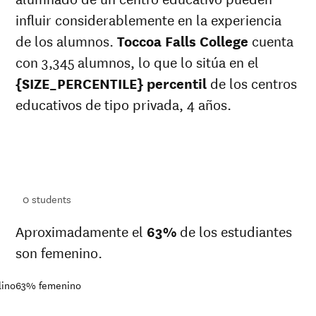
influir considerablemente en la experiencia
de los alumnos.
Toccoa Falls College
cuenta
con 3,345 alumnos, lo que lo sitúa en el
{SIZE_PERCENTILE} percentil
de los centros
educativos de tipo privada, 4 años.
ts
ts
0
students
Aproximadamente el
63%
de los estudiantes
son femenino.
lino
63%
femenino