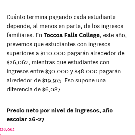
In-
Net in-
state
Cuánto termina pagando cada estudiante
state
sticker
depende, al menos en parte, de los ingresos
price at
price
Year
Toccoa
at
familiares. En
Toccoa Falls College
, este año,
Falls
Toccoa
prevemos que estudiantes con ingresos
College
Falls
superiores a $110.000 pagarán alrededor de
College
26-
$26,062, mientras que estudiantes con
$23,104
$39,799
27
ingresos entre $30.000 y $48.000 pagarán
25-
$22,759
$39,205
alrededor de $19,975. Eso supone una
26
24-
diferencia de $6,087.
$22,419
$38,620
25
23-
$21,955
$37,820
24
Precio neto por nivel de ingresos, año
22-
escolar 26-27
$20,657
$35,950
23
$26,062
21-
$20,609
$34,690