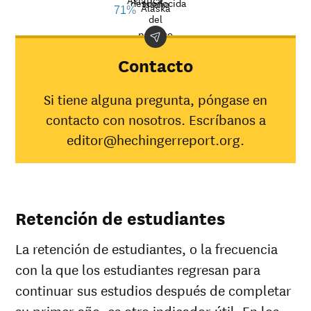
Asiática
desconocida
Isleño
rate at
Alaska
71%
Demographic
Nation
del
Toccoa
category
averag
pacífico
Falls
College
Contacto
Indígena
americano/
33%
30%
Si tiene alguna pregunta, póngase en
Nativo de
contacto con nosotros. Escríbanos a
Alaska
Asiática
71%
45%
editor@hechingerreport.org.
Negro
20%
34%
Hispana
37%
41%
Nativo de
Hawaii/
100%
28%
Retención de estudiantes
Isleño del
pacífico
La retención de estudiantes, o la frecuencia
Blanca
51%
49%
Múltiples
con la que los estudiantes regresan para
35%
37%
razas
continuar sus estudios después de completar
Raza
0%
37%
su primer año, es otro indicador útil. En los
desconocida