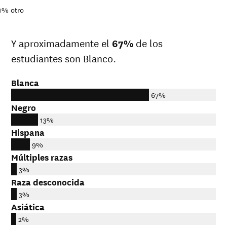
1%
otro
Y aproximadamente el
67%
de los
estudiantes son Blanco.
Blanca
67%
Negro
13%
Hispana
9%
Múltiples razas
3%
Raza desconocida
3%
Asiática
2%