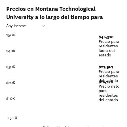
Precios en Montana Technological
University a lo largo del tiempo para
$50K
$46,918
Precio para
residentes
fuera del
$40K
estado
$30K
$27,967
Precio para
residentes
del estado
$18,726
$20K
Precio neto
para
residentes
$10K
del estado
-21
15-16