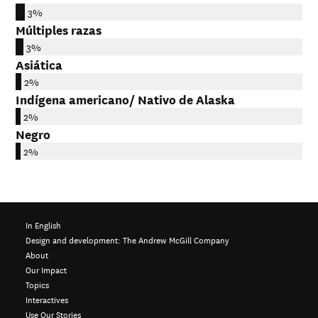
3%
Múltiples razas
3%
Asiática
2%
Indígena americano/ Nativo de Alaska
2%
Negro
2%
In English
Design and development:
The Andrew McGill Company
About
Our Impact
Topics
Interactives
Use Our Stories