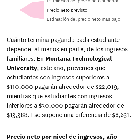
Estimación del precio neto superior
Precio neto previsto
Estimación del precio neto más bajo
Net in-state
In-state
Out-of-state
price at
sticker price
sticker price
Cuánto termina pagando cada estudiante
Year
Montana
at
Montana
at
Montana
depende, al menos en parte, de los ingresos
Technological
Technological
Technological
University
University
University
familiares. En
Montana Technological
26-
$18,726
$27,967
$46,918
University
, este año, prevemos que
27
estudiantes con ingresos superiores a
25-
$18,188
$27,163
$45,535
26
$110.000 pagarán alrededor de $22,019,
24-
mientras que estudiantes con ingresos
$17,665
$26,382
$44,192
25
inferiores a $30.000 pagarán alrededor de
23-
$16,665
$24,888
$41,568
24
$13,388. Eso supone una diferencia de $8,631.
22-
$15,866
$23,671
$39,301
23
21-
Precio neto por nivel de ingresos, año
$16,045
$23,760
$38,930