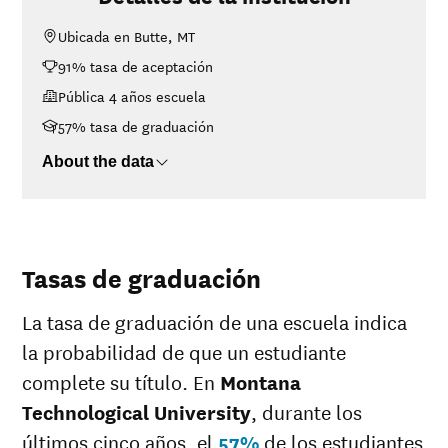
<$30K
$13,388
Ubicada en Butte, MT
$30K-$48K
$15,432
91% tasa de aceptación
$48K-$75K
$17,066
Pública 4 años escuela
$75K-$110K
$21,174
>$110K
$22,019
57% tasa de graduación
About the data
Tasas de graduación
La tasa de graduación de una escuela indica
la probabilidad de que un estudiante
complete su título. En
Montana
Technological University
, durante los
últimos cinco años, el
57%
de los estudiantes