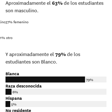
Aproximadamente el
63%
de los estudiantes
son masculino.
lino
37%
femenino
<1%
otro
Y aproximadamente el
79%
de los
estudiantes son Blanco.
Blanca
79%
Raza desconocida
6%
Hispana
5%
No residente