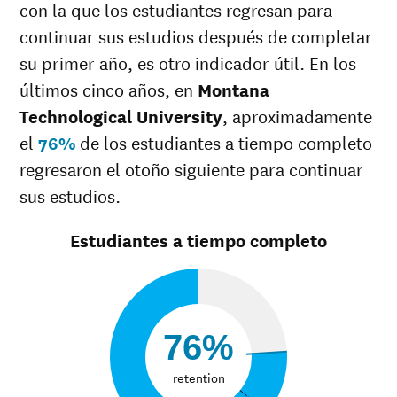
Múltiples
con la que los estudiantes regresan para
0%
37%
razas
continuar sus estudios después de completar
Raza
55%
37%
su primer año, es otro indicador útil. En los
desconocida
últimos cinco años, en
Montana
Technological University
, aproximadamente
el
76%
de los estudiantes a tiempo completo
regresaron el otoño siguiente para continuar
sus estudios.
Estudiantes a tiempo completo
76%
retention