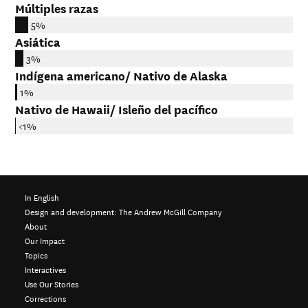
Múltiples razas
5%
Asiática
3%
Indígena americano/ Nativo de Alaska
1%
Nativo de Hawaii/ Isleño del pacífico
<1%
In English
Design and development:
The Andrew McGill Company
About
Our Impact
Topics
Interactives
Use Our Stories
Corrections