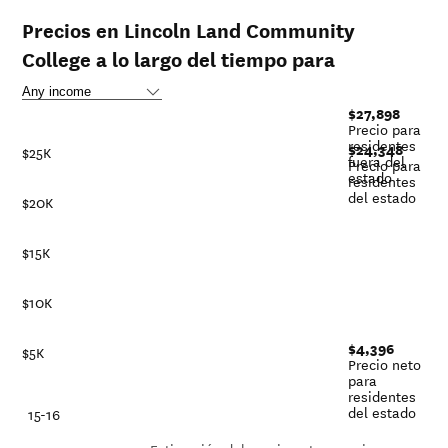
Precios en Lincoln Land Community
College a lo largo del tiempo para
$27,898
Precio para
residentes
$24,348
$25K
fuera del
Precio para
estado
residentes
del estado
$20K
$15K
$10K
$4,396
$5K
Precio neto
para
residentes
del estado
-21
15-16