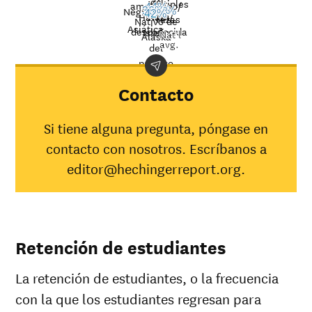
de
Múltiples
americano/
44%
Negro
33%
36%
21%
33%
42%
Raza
43%
Hawaii/
razas
Graduation
Nativo de
Asiática
desconocida
Isleño
Nat’l
rate at
Alaska
avg.
del
Demographic
Lincoln
Nation
pacífico
category
Land
averag
Community
Contacto
College
Indígena
Si tiene alguna pregunta, póngase en
americano/
33%
31%
contacto con nosotros. Escríbanos a
Nativo de
Alaska
editor@hechingerreport.org.
Asiática
43%
48%
Negro
21%
35%
Hispana
33%
45%
Nativo de
Retención de estudiantes
Hawaii/
100%
25%
Isleño del
La retención de estudiantes, o la frecuencia
pacífico
Blanca
44%
51%
con la que los estudiantes regresan para
Múltiples