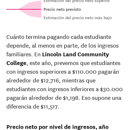
Estimación del precio neto superior
Precio neto previsto
Estimación del precio neto más bajo
Out-of-
In-state
Net in-
state
sticker
Cuánto termina pagando cada estudiante
state price
sticker
price at
depende, al menos en parte, de los ingresos
at
Lincoln
price at
Year
Lincoln
Land
Lincoln
familiares. En
Lincoln Land Community
Land
Community
Land
Community
College
, este año, prevemos que estudiantes
College
Community
College
con ingresos superiores a $110.000 pagarán
College
26-
alrededor de $12,716, mientras que
$4,396
$24,348
$27,898
27
estudiantes con ingresos inferiores a $30.000
25-
$4,287
$23,745
$27,198
pagarán alrededor de $1,198. Eso supone una
26
24-
diferencia de $11,517.
$4,181
$23,156
$26,516
25
23-
$3,959
$21,929
$25,217
24
Precio neto por nivel de ingresos, año