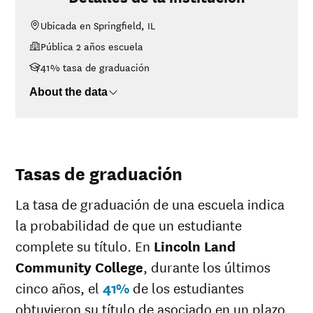
College
Ubicada en Springfield, IL
<$30K
$1,198
Pública 2 años escuela
$30K-$48K
$2,453
$48K-$75K
$5,666
41% tasa de graduación
$75K-$110K
$10,376
About the data
>$110K
$12,716
Tasas de graduación
La tasa de graduación de una escuela indica
la probabilidad de que un estudiante
complete su título. En
Lincoln Land
Community College
, durante los últimos
cinco años, el
41%
de los estudiantes
obtuvieron su título de asociado en un plazo