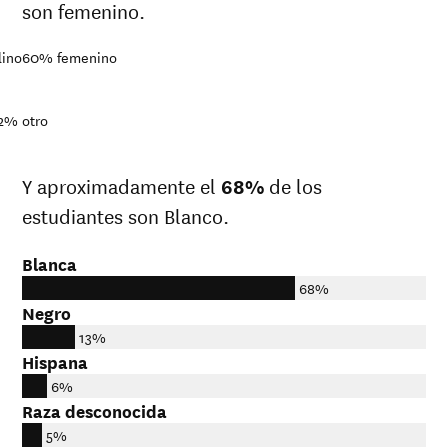
son femenino.
lino
60%
femenino
2%
otro
Y aproximadamente el
68%
de los
estudiantes son Blanco.
Blanca
68%
Negro
13%
Hispana
6%
Raza desconocida
5%