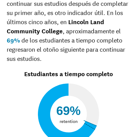
continuar sus estudios después de completar
36%
36%
razas
su primer año, es otro indicador útil. En los
Raza
42%
34%
desconocida
últimos cinco años, en
Lincoln Land
Community College
, aproximadamente el
69%
de los estudiantes a tiempo completo
regresaron el otoño siguiente para continuar
sus estudios.
Estudiantes a tiempo completo
69%
retention