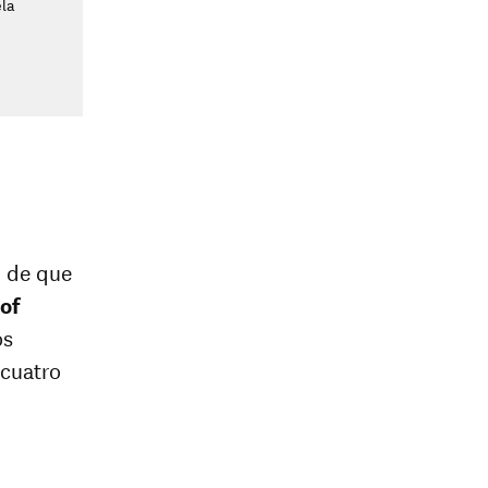
ela
d de que
of
os
 cuatro