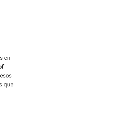
s en
of
resos
s que