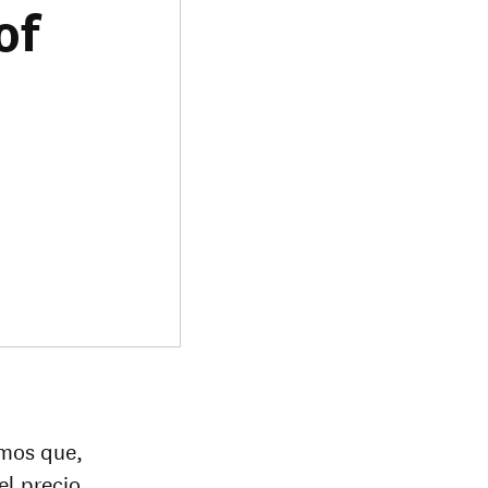
of
emos que,
el precio