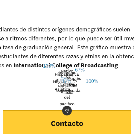
diantes de distintos orígenes demográficos suelen
e a ritmos diferentes, por lo que puede ser útil mv
la tasa de graduación general. Este gráfico muestra
 estudiantes de diferentes razas y etnias en la obten
los en
International College of Broadcasting
.
100%
67%
Nativo
Indígena
Hispana
Blanca
de
Múltiples
americano/
0%
Nat’l
Negro
47%
100%
Raza
Hawaii/
avg.
razas
Graduation
Nativo de
Asiática
desconocida
Isleño
rate at
Alaska
Demographic
Natio
del
International
category
aver
pacífico
College of
Broadcasting
Indígena
Contacto
americano/
31%
Nativo de