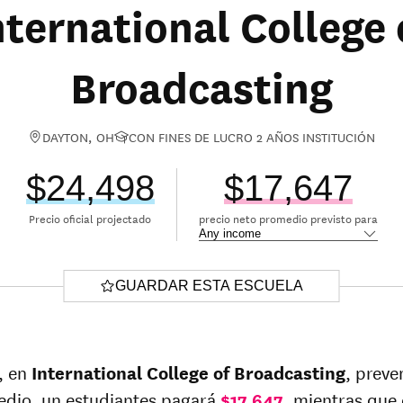
nternational College 
Broadcasting
DAYTON, OH
CON FINES DE LUCRO 2 AÑOS INSTITUCIÓN
$24,498
$17,647
Precio oficial projectado
precio neto promedio previsto para
GUARDAR ESTA ESCUELA
, en
International College of Broadcasting
, prev
dio, un estudiantes pagará
$17,647
, mientras que 