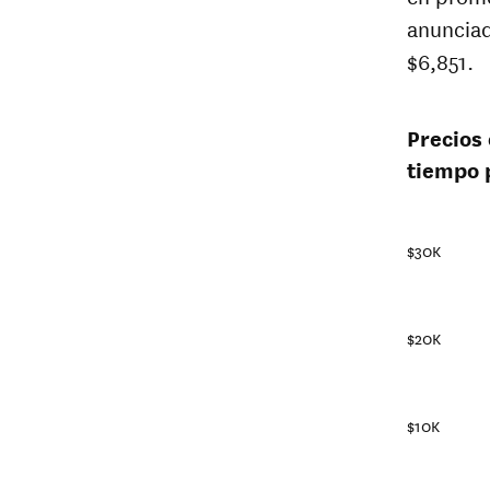
anunciad
$6,851.
Precios 
tiempo 
$30K
$20K
$10K