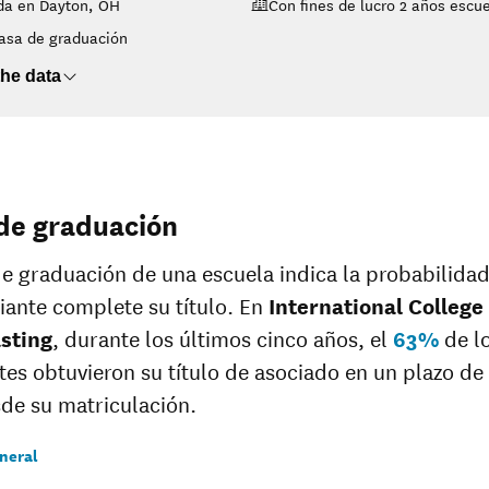
da en Dayton, OH
Con fines de lucro 2 años escu
No data
asa de graduación
No data
No data
he data
de graduación
de graduación de una escuela indica la probabilida
iante complete su título. En
International College 
sting
, durante los últimos cinco años, el
63%
de l
tes obtuvieron su título de asociado en un plazo de
de su matriculación.
neral