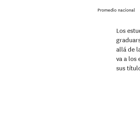
Promedio nacional
Los estu
graduars
allá de 
va a los
sus títu