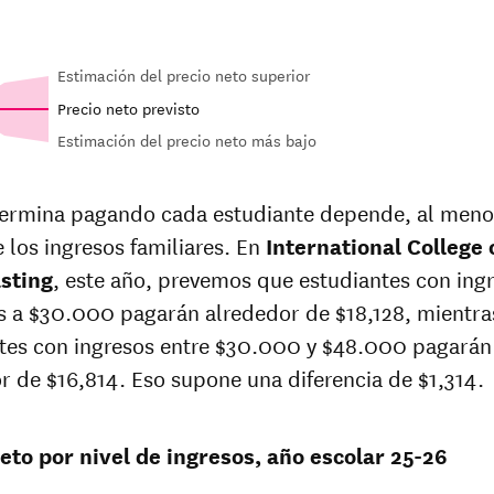
Estimación del precio neto superior
Precio neto previsto
Estimación del precio neto más bajo
In-state
n-state
sticker price
ce at
ermina pagando cada estudiante depende, al meno
at
ational
e los ingresos familiares. En
International
International College 
ege of
College of
sting
, este año, prevemos que estudiantes con ing
casting
Broadcasting
es a $30.000 pagarán alrededor de $18,128, mientra
7
$24,498
tes con ingresos entre $30.000 y $48.000 pagarán
r de $16,814. Eso supone una diferencia de $1,314.
6
$24,816
6
$24,816
eto por nivel de ingresos, año escolar 25-26
7
$29,010