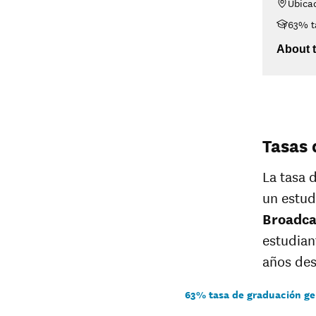
Ubica
$48K-$75K
63% t
$75K-$110K
>$110K
About t
Tasas 
La tasa 
un estud
Broadca
estudian
años des
63% tasa de graduación ge