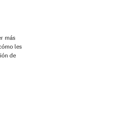
er más
 cómo les
ción de
nal
age