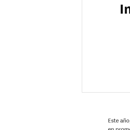
I
Este año
en prome