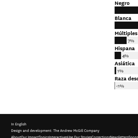
Negro
Blanca
Múltiples
7%
Hispana
4%
Asiática
1%
Raza des
<1%
In English
Design and development:
The Andrew McGill Company
About
Our Impact
Topics
Interactives
Use Our Stories
Corrections
Newsletters
Spons