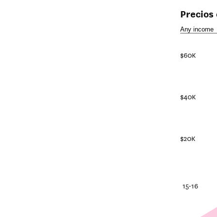
Precios
$60K
$40K
$20K
25-26
20-21
15-16