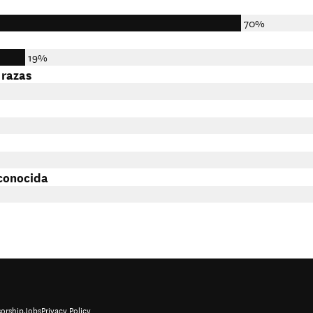
70%
19%
 razas
conocida
orship
Jobs
Privacy Policy