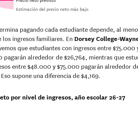
Estimación del precio neto más bajo
n-
In-state
e
sticker
ermina pagando cada estudiante depende, al meno
at
price at
e los ingresos familiares. En
ey
Dorsey
Dorsey College-Wayn
e-
College-
vemos que estudiantes con ingresos entre $75.000 
e
Wayne
 pagarán alrededor de $26,764, mientras que estu
7
$46,432
esos entre $48.000 y $75.000 pagarán alrededor d
 Eso supone una diferencia de $4,169.
5
$44,891
9
$43,400
eto por nivel de ingresos, año escolar 26-27
8
$63,779
86
$46,704
0
$46,809