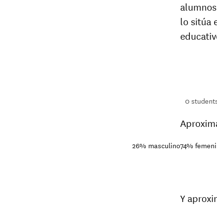
alumnos
lo sitúa 
educativ
476
students
1+
students
0
student
Aproxim
26%
masculino
74%
femeni
Y aprox