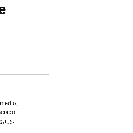
e
omedio,
nciado
3,195.