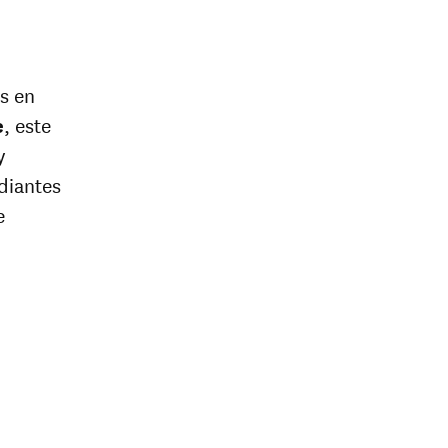
s en
e
, este
y
diantes
e