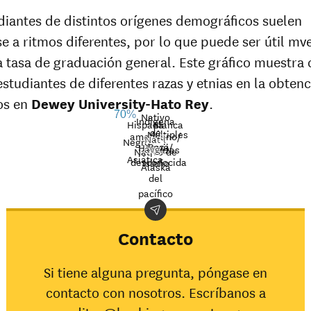
diantes de distintos orígenes demográficos suelen
e a ritmos diferentes, por lo que puede ser útil mv
la tasa de graduación general. Este gráfico muestra
 estudiantes de diferentes razas y etnias en la obten
los en
Dewey University-Hato Rey
.
70%
Nativo
Indígena
Hispana
Blanca
de
Múltiples
americano/
Nat’l
Negro
Raza
Hawaii/
avg.
razas
Graduation
Nativo de
Asiática
desconocida
Isleño
rate at
Alaska
Demographic
Nation
del
Dewey
category
averag
pacífico
University-
Hato Rey
Indígena
Contacto
americano/
30%
Nativo de
Si tiene alguna pregunta, póngase en
Alaska
contacto con nosotros. Escríbanos a
Asiática
45%
Negro
34%