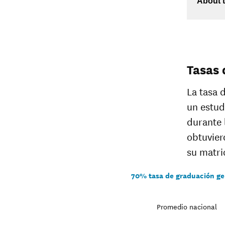
>$110K
About t
Tasas 
La tasa 
un estud
durante 
obtuvier
su matri
70% tasa de graduación ge
Promedio nacional