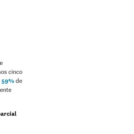
e
mos cinco
l
59%
de
iente
arcial