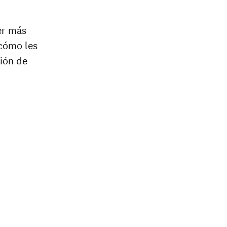
er más
 cómo les
ción de
al
e