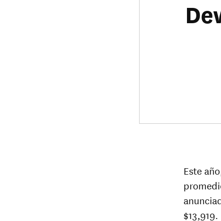
Dew
Este año
promedi
anunciad
$13,919.