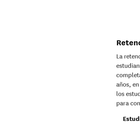
Retenc
La reten
estudian
completa
años, e
los estu
para con
Estud