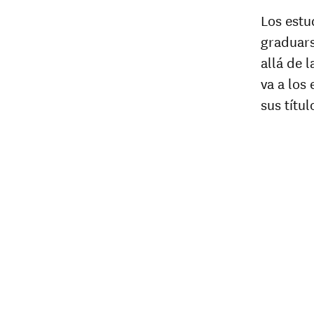
Los estu
graduars
allá de 
va a los
sus títu