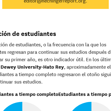
editor@hechingerreport.org.
Hispana
70%
41%
Nativo de
Hawaii/
28%
Isleño del
pacífico
ión de estudiantes
Blanca
49%
Múltiples
37%
ción de estudiantes, o la frecuencia con la que los
razas
tes regresan para continuar sus estudios después d
Raza
37%
desconocida
r su primer año, es otro indicador útil. En los últi
n
Dewey University-Hato Rey
, aproximadamente e
diantes a tiempo completo regresaron el otoño sigu
tinuar sus estudios.
iantes a tiempo completo
Estudiantes a tiempo p