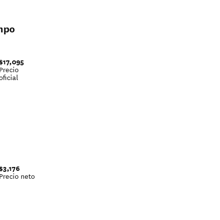
empo
$17,095
Precio
oficial
$3,176
Precio neto