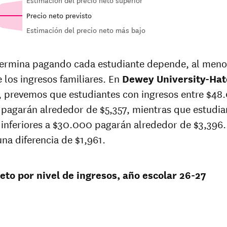
Estimación del precio neto superior
Precio neto previsto
Estimación del precio neto más bajo
In-state
in-
sticker
price
ermina pagando cada estudiante depende, al meno
price at
wey
e los ingresos familiares. En
Dewey
Dewey University-Hat
sity-
University-
, prevemos que estudiantes con ingresos entre $48
 Rey
Hato Rey
pagarán alrededor de $5,357, mientras que estudia
$17,095
 inferiores a $30.000 pagarán alrededor de $3,396.
na diferencia de $1,961.
$16,886
9
$16,680
eto por nivel de ingresos, año escolar 26-27
$16,068
$16,068