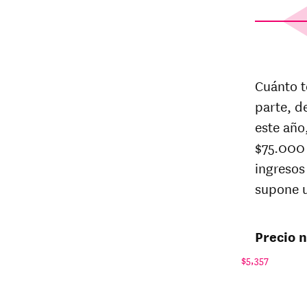
Net 
state 
Cuánto t
Year
at
De
parte, d
Univer
este año
Hato
$75.000 
26-
$3,176
ingresos
27
25-
supone u
$3,137
26
24-
$3,09
25
Precio n
23-
$2,985
$5,357
24
22-
$2,528
23