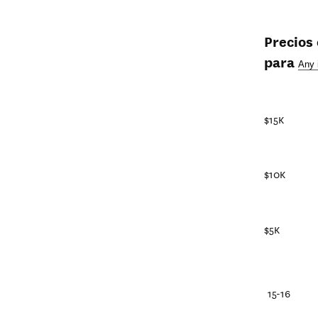
Precios
para
$15K
$10K
$5K
25-26
20-21
15-16