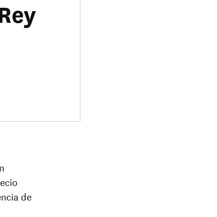
 Rey
n
recio
encia de