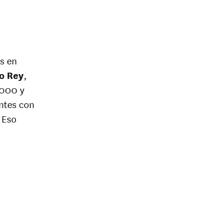
s en
o Rey
,
.000 y
ntes con
 Eso