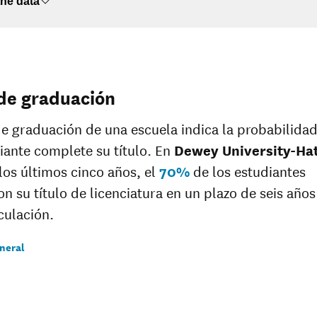
No data
he data
de graduación
de graduación de una escuela indica la probabilida
iante complete su título. En
Dewey University-Ha
los últimos cinco años, el
70%
de los estudiantes
on su título de licenciatura en un plazo de seis año
culación.
neral