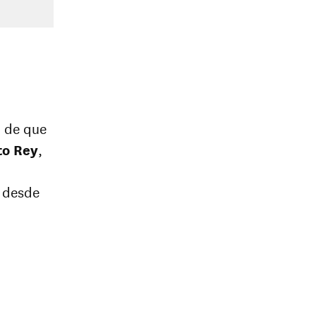
d de que
to Rey
,
s desde