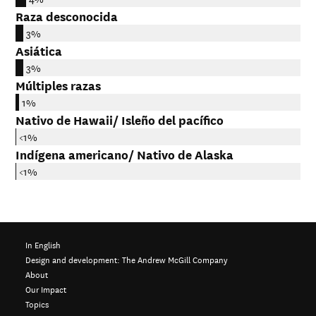
Raza desconocida
3%
Asiática
3%
Múltiples razas
1%
Nativo de Hawaii/ Isleño del pacífico
<1%
Indígena americano/ Nativo de Alaska
<1%
In English
Design and development:
The Andrew McGill Company
About
Our Impact
Topics