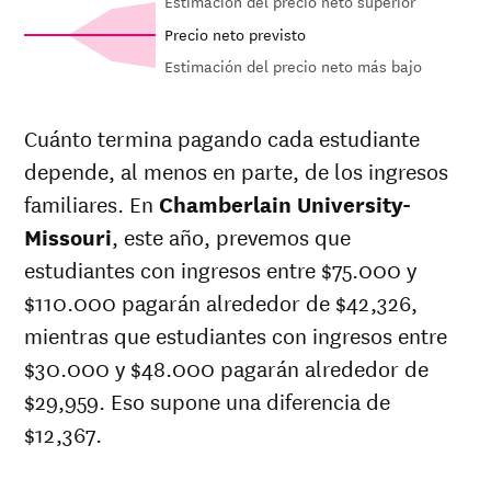
Estimación del precio neto superior
Precio neto previsto
Estimación del precio neto más bajo
In-state
Net in-state
sticker price
price at
Cuánto termina pagando cada estudiante
at
Year
Chamberlain
depende, al menos en parte, de los ingresos
Chamberlain
University-
University-
familiares. En
Chamberlain University-
Missouri
Missouri
Missouri
, este año, prevemos que
26-
$34,286
$46,271
estudiantes con ingresos entre $75.000 y
27
25-
$110.000 pagarán alrededor de $42,326,
$33,575
$45,311
26
mientras que estudiantes con ingresos entre
24-
$32,878
$44,371
$30.000 y $48.000 pagarán alrededor de
25
23-
$29,959. Eso supone una diferencia de
$31,591
$42,634
24
$12,367.
22-
$34,947
$41,617
23