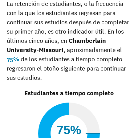
La retención de estudiantes, o la frecuencia
Blanca
50%
49%
Múltiples
con la que los estudiantes regresan para
37%
razas
continuar sus estudios después de completar
Raza
37%
su primer año, es otro indicador útil. En los
desconocida
últimos cinco años, en
Chamberlain
University-Missouri
, aproximadamente el
75%
de los estudiantes a tiempo completo
regresaron el otoño siguiente para continuar
sus estudios.
Estudiantes a tiempo completo
75%