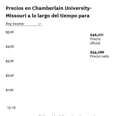
Precios en Chamberlain University-
Missouri a lo largo del tiempo para
$50K
$46,271
Precio
oficial
$40K
$34,286
Precio neto
$30K
$20K
$10K
-21
15-16