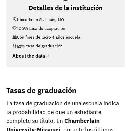
University-
Detalles de la institución
Missouri
<$30K
$30,531
Ubicada en St. Louis, MO
$30K-$48K
$29,959
100% tasa de aceptación
$48K-$75K
No data
Con fines de lucro 4 años escuela
$75K-$110K
$42,326
>$110K
No data
53% tasa de graduación
About the data
Tasas de graduación
La tasa de graduación de una escuela indica
la probabilidad de que un estudiante
complete su título. En
Chamberlain
University-Missouri
, durante los últimos