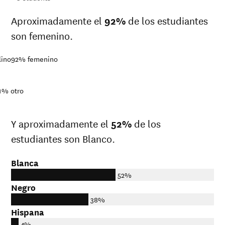
Aproximadamente el
92%
de los estudiantes
son femenino.
lino
92%
femenino
1%
otro
Y aproximadamente el
52%
de los
estudiantes son Blanco.
Blanca
52%
Negro
38%
Hispana
4%