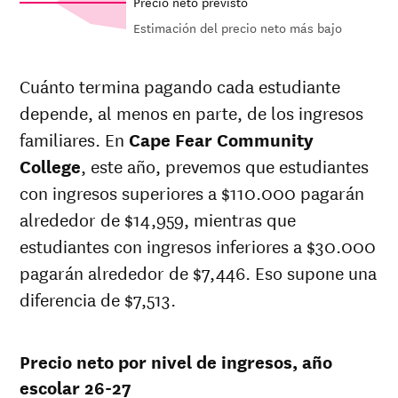
Precio neto previsto
Estimación del precio neto más bajo
Out-of-
Net in-
In-state
state
state price
sticker
Cuánto termina pagando cada estudiante
sticker
at
Cape
price at
depende, al menos en parte, de los ingresos
Year
price at
Fear
Cape Fear
Cape Fear
familiares. En
Cape Fear Community
Community
Community
Community
College
College
College
, este año, prevemos que estudiantes
College
con ingresos superiores a $110.000 pagarán
26-
$10,208
$18,567
$24,696
27
alrededor de $14,959, mientras que
25-
estudiantes con ingresos inferiores a $30.000
$10,053
$18,284
$24,422
26
pagarán alrededor de $7,446. Eso supone una
24-
$9,900
$18,006
$24,150
25
diferencia de $7,513.
23-
$9,900
$18,006
$24,150
24
22-
Precio neto por nivel de ingresos, año
$6,669
$18,006
$24,150
23
escolar 26-27
21-