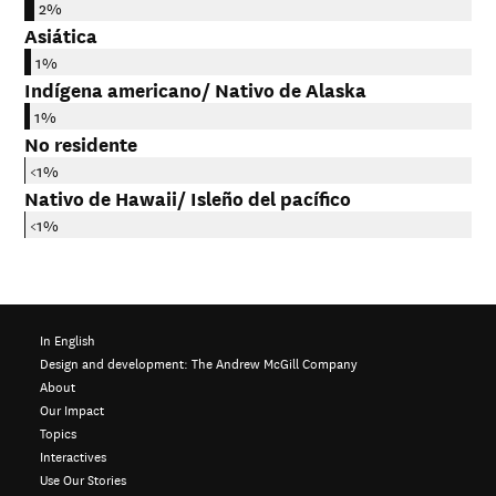
2%
Asiática
1%
Indígena americano/ Nativo de Alaska
1%
No residente
<1%
Nativo de Hawaii/ Isleño del pacífico
<1%
In English
Design and development:
The Andrew McGill Company
About
Our Impact
Topics
Interactives
Use Our Stories