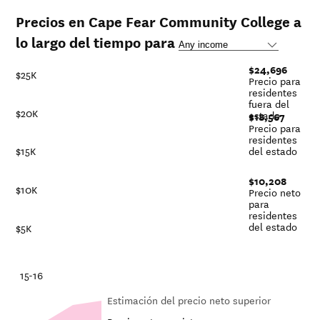
Precios en Cape Fear Community College a
lo largo del tiempo para
$24,696
$25K
Precio para
residentes
fuera del
$20K
estado
$18,567
Precio para
residentes
del estado
$15K
$10,208
$10K
Precio neto
para
residentes
del estado
$5K
-21
15-16
Estimación del precio neto superior