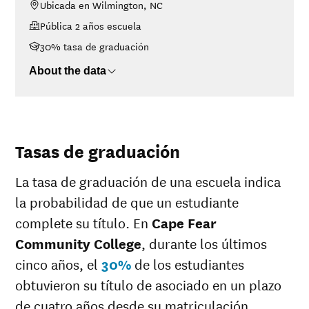
Ubicada en Wilmington, NC
<$30K
$7,446
Pública 2 años escuela
$30K-$48K
$11,379
$48K-$75K
$10,657
30% tasa de graduación
$75K-$110K
$14,467
About the data
>$110K
$14,959
Tasas de graduación
La tasa de graduación de una escuela indica
la probabilidad de que un estudiante
complete su título. En
Cape Fear
Community College
, durante los últimos
cinco años, el
30%
de los estudiantes
obtuvieron su título de asociado en un plazo
de cuatro años desde su matriculación.