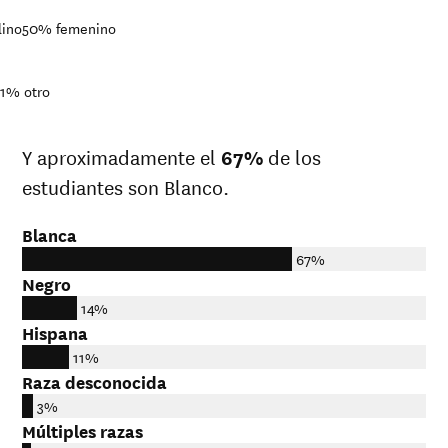
lino
50%
femenino
<1%
otro
Y aproximadamente el
67%
de los
estudiantes son Blanco.
Blanca
67%
Negro
14%
Hispana
11%
Raza desconocida
3%
Múltiples razas