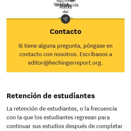
Nativo de
Asiática
desconocida
Isleño
rate at
Alaska
Demographic
Nation
del
Cape Fear
category
averag
pacífico
Community
College
Contacto
Indígena
americano/
25%
31%
Si tiene alguna pregunta, póngase en
Nativo de
contacto con nosotros. Escríbanos a
Alaska
Asiática
31%
48%
editor@hechingerreport.org.
Negro
19%
35%
Hispana
30%
45%
Nativo de
Hawaii/
50%
25%
Retención de estudiantes
Isleño del
pacífico
La retención de estudiantes, o la frecuencia
Blanca
32%
51%
Múltiples
con la que los estudiantes regresan para
19%
36%
razas
continuar sus estudios después de completar
Raza