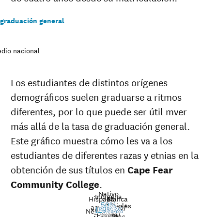
 graduación general
dio nacional
Los estudiantes de distintos orígenes
demográficos suelen graduarse a ritmos
diferentes, por lo que puede ser útil mver
más allá de la tasa de graduación general.
Este gráfico muestra cómo les va a los
estudiantes de diferentes razas y etnias en la
obtención de sus títulos en
Cape Fear
Community College
.
Nativo
Indígena
Hispana
Blanca
de
Múltiples
50%
americano/
Nat’l
25%
Negro
29%
32%
19%
19%
31%
30%
Raza
Hawaii/
avg.
razas
Graduation