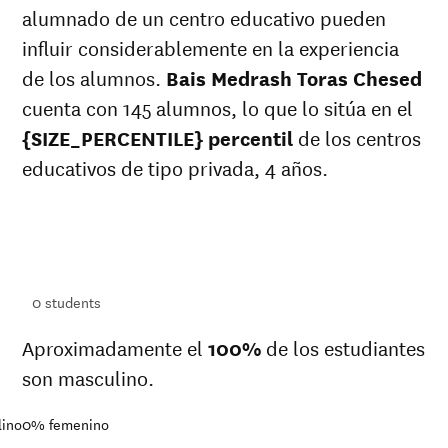
37%
alumnado de un centro educativo pueden
razas
Raza
influir considerablemente en la experiencia
37%
desconocida
de los alumnos.
Bais Medrash Toras Chesed
cuenta con 145 alumnos, lo que lo sitúa en el
{SIZE_PERCENTILE} percentil
de los centros
educativos de tipo privada, 4 años.
ts
ts
0
students
Aproximadamente el
100%
de los estudiantes
son masculino.
lino
0%
femenino