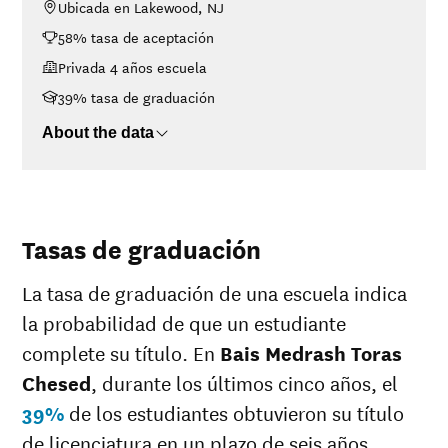
Ubicada en Lakewood, NJ
<$30K
$6,523
58% tasa de aceptación
$30K-$48K
No data
$48K-$75K
$6,868
Privada 4 años escuela
$75K-$110K
No data
39% tasa de graduación
>$110K
No data
About the data
Tasas de graduación
La tasa de graduación de una escuela indica
la probabilidad de que un estudiante
complete su título. En
Bais Medrash Toras
Chesed
, durante los últimos cinco años, el
39%
de los estudiantes obtuvieron su título
de licenciatura en un plazo de seis años