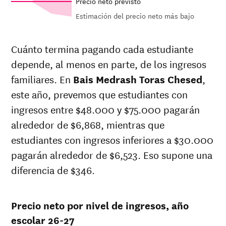
Precio neto previsto
Estimación del precio neto más bajo
Net in-
In-state
state
sticker
Cuánto termina pagando cada estudiante
price at
price at
depende, al menos en parte, de los ingresos
Year
Bais
Bais
Medrash
Medrash
familiares. En
Bais Medrash Toras Chesed
,
Toras
Toras
este año, prevemos que estudiantes con
Chesed
Chesed
ingresos entre $48.000 y $75.000 pagarán
26-
$7,927
$13,825
27
alrededor de $6,868, mientras que
25-
estudiantes con ingresos inferiores a $30.000
$7,977
$13,912
26
pagarán alrededor de $6,523. Eso supone una
24-
$8,027
$14,000
25
diferencia de $346.
23-
$8,027
$14,000
24
22-
Precio neto por nivel de ingresos, año
$7,484
$13,700
23
escolar 26-27
21-